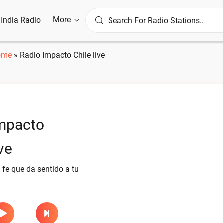
More
l India Radio
ome
»
Radio Impacto Chile live
mpacto
ve
fe que da sentido a tu