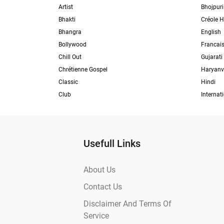
Artist
Bhojpuri
Bhakti
Créole H
Bhangra
English
Bollywood
Francai
Chill Out
Gujarati
Chrétienne Gospel
Haryanv
Classic
Hindi
Club
Internat
Usefull Links
About Us
Contact Us
Disclaimer And Terms Of
Service