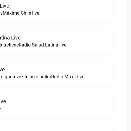
Live
sMáxima Chile live
tina Live
ntretieneRadio Salud Latina live
ive
alguna vez te hizo bailarRadio Mixar live
ive
e