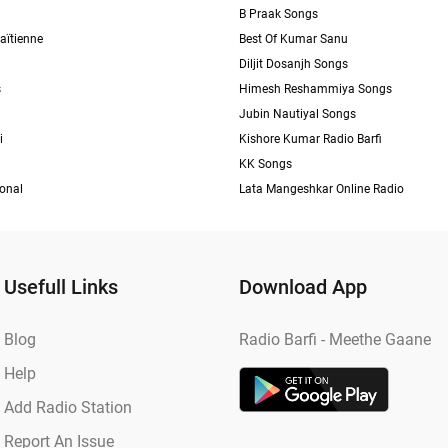
B Praak Songs
aïtienne
Best Of Kumar Sanu
Diljit Dosanjh Songs
s
Himesh Reshammiya Songs
Jubin Nautiyal Songs
i
Kishore Kumar Radio Barfi
KK Songs
ional
Lata Mangeshkar Online Radio
Usefull Links
Download App
Blog
Radio Barfi - Meethe Gaane
Help
Add Radio Station
Report An Issue