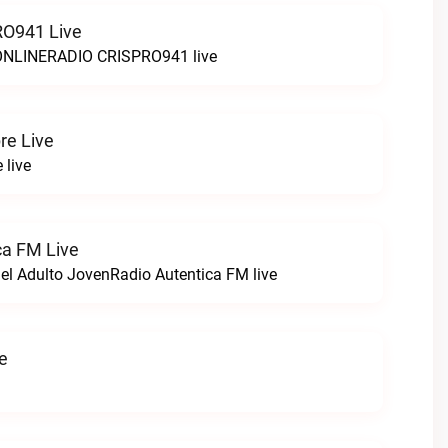
O941 Live
LINERADIO CRISPRO941 live
re Live
 live
ca FM Live
el Adulto JovenRadio Autentica FM live
ve