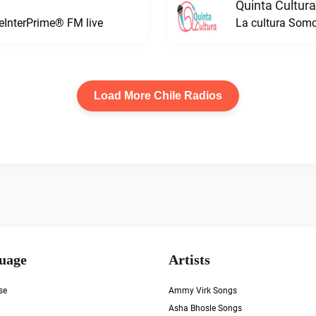
Quinta Cultura
leInterPrime® FM live
La cultura Somo
Load More Chile Radios
uage
Artists
se
Ammy Virk Songs
Asha Bhosle Songs