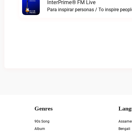
InterPrime® FM Live
Para inspirar personas / To inspire peop
Genres
Lang
90s Song
Assame
Album
Bengali