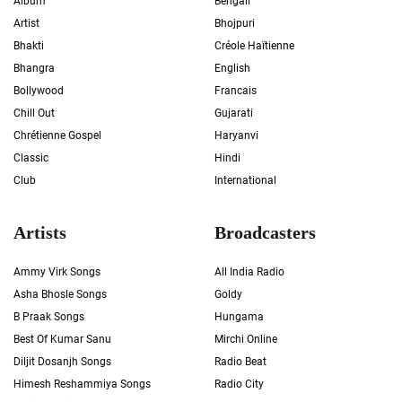
Album
Bengali
Artist
Bhojpuri
Bhakti
Créole Haïtienne
Bhangra
English
Bollywood
Francais
Chill Out
Gujarati
Chrétienne Gospel
Haryanvi
Classic
Hindi
Club
International
Artists
Broadcasters
Ammy Virk Songs
All India Radio
Asha Bhosle Songs
Goldy
B Praak Songs
Hungama
Best Of Kumar Sanu
Mirchi Online
Diljit Dosanjh Songs
Radio Beat
Himesh Reshammiya Songs
Radio City