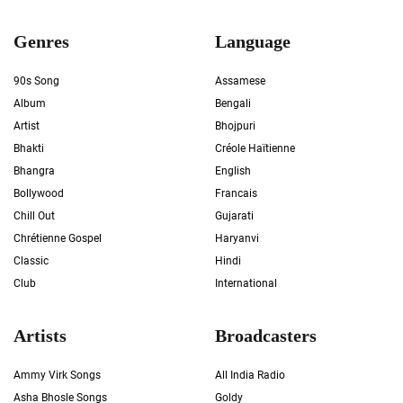
Genres
Language
90s Song
Assamese
Album
Bengali
Artist
Bhojpuri
Bhakti
Créole Haïtienne
Bhangra
English
Bollywood
Francais
Chill Out
Gujarati
Chrétienne Gospel
Haryanvi
Classic
Hindi
Club
International
Artists
Broadcasters
Ammy Virk Songs
All India Radio
Asha Bhosle Songs
Goldy