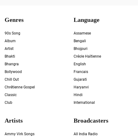
Genres
Language
90s Song
Assamese
Album
Bengali
Artist
Bhojpuri
Bhakti
Créole Haïtienne
Bhangra
English
Bollywood
Francais
Chill Out
Gujarati
Chrétienne Gospel
Haryanvi
Classic
Hindi
Club
International
Artists
Broadcasters
Ammy Virk Songs
All India Radio