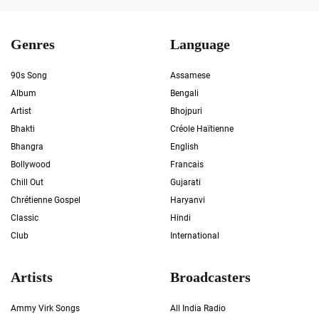
Genres
Language
90s Song
Assamese
Album
Bengali
Artist
Bhojpuri
Bhakti
Créole Haïtienne
Bhangra
English
Bollywood
Francais
Chill Out
Gujarati
Chrétienne Gospel
Haryanvi
Classic
Hindi
Club
International
Artists
Broadcasters
Ammy Virk Songs
All India Radio