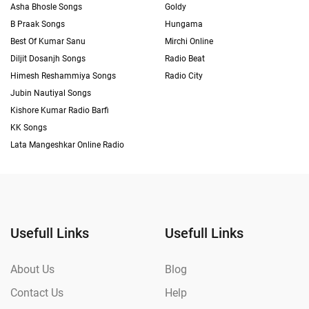
Asha Bhosle Songs
Goldy
B Praak Songs
Hungama
Best Of Kumar Sanu
Mirchi Online
Diljit Dosanjh Songs
Radio Beat
Himesh Reshammiya Songs
Radio City
Jubin Nautiyal Songs
Kishore Kumar Radio Barfi
KK Songs
Lata Mangeshkar Online Radio
Usefull Links
Usefull Links
About Us
Blog
Contact Us
Help