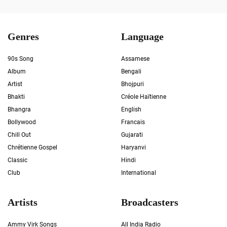
Genres
Language
90s Song
Assamese
Album
Bengali
Artist
Bhojpuri
Bhakti
Créole Haïtienne
Bhangra
English
Bollywood
Francais
Chill Out
Gujarati
Chrétienne Gospel
Haryanvi
Classic
Hindi
Club
International
Artists
Broadcasters
Ammy Virk Songs
All India Radio