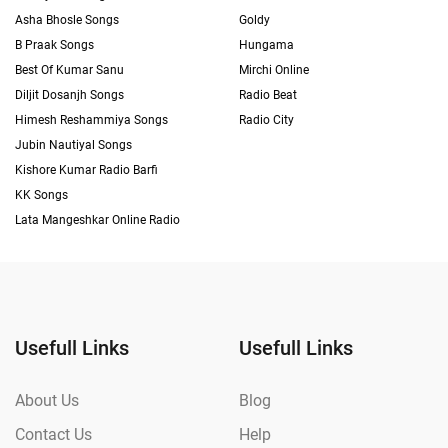
Asha Bhosle Songs
Goldy
B Praak Songs
Hungama
Best Of Kumar Sanu
Mirchi Online
Diljit Dosanjh Songs
Radio Beat
Himesh Reshammiya Songs
Radio City
Jubin Nautiyal Songs
Kishore Kumar Radio Barfi
KK Songs
Lata Mangeshkar Online Radio
Usefull Links
Usefull Links
About Us
Blog
Contact Us
Help