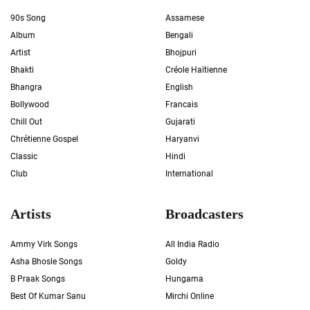
90s Song
Assamese
Album
Bengali
Artist
Bhojpuri
Bhakti
Créole Haïtienne
Bhangra
English
Bollywood
Francais
Chill Out
Gujarati
Chrétienne Gospel
Haryanvi
Classic
Hindi
Club
International
Artists
Broadcasters
Ammy Virk Songs
All India Radio
Asha Bhosle Songs
Goldy
B Praak Songs
Hungama
Best Of Kumar Sanu
Mirchi Online