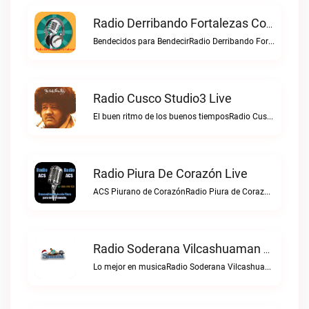
Radio Derribando Fortalezas Con Cristo Live
Bendecidos para BendecirRadio Derribando Fortalezas con Cristo live
Radio Cusco Studio3 Live
El buen ritmo de los buenos tiemposRadio Cusco Studio3 live
Radio Piura De Corazón Live
ACS Piurano de CorazónRadio Piura de Corazón live
Radio Soderana Vilcashuaman Live
Lo mejor en musicaRadio Soderana Vilcashuaman live