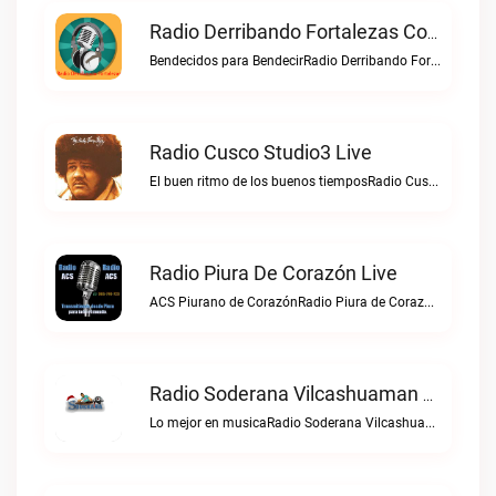
Radio Derribando Fortalezas Con Cristo Live
Bendecidos para BendecirRadio Derribando Fortalezas con Cristo live
Radio Cusco Studio3 Live
El buen ritmo de los buenos tiemposRadio Cusco Studio3 live
Radio Piura De Corazón Live
ACS Piurano de CorazónRadio Piura de Corazón live
Radio Soderana Vilcashuaman Live
Lo mejor en musicaRadio Soderana Vilcashuaman live