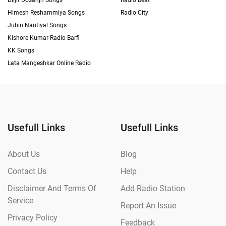
Diljit Dosanjh Songs
Radio Beat
Himesh Reshammiya Songs
Radio City
Jubin Nautiyal Songs
Kishore Kumar Radio Barfi
KK Songs
Lata Mangeshkar Online Radio
Usefull Links
Usefull Links
About Us
Blog
Contact Us
Help
Disclaimer And Terms Of
Add Radio Station
Service
Report An Issue
Privacy Policy
Feedback