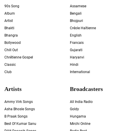
90s Song
Assamese
Album
Bengali
Artist
Bhojpuri
Bhakti
Créole Haïtienne
Bhangra
English
Bollywood
Francais
Chill Out
Gujarati
Chrétienne Gospel
Haryanvi
Classic
Hindi
Club
International
Artists
Broadcasters
Ammy Virk Songs
All India Radio
Asha Bhosle Songs
Goldy
B Praak Songs
Hungama
Best Of Kumar Sanu
Mirchi Online