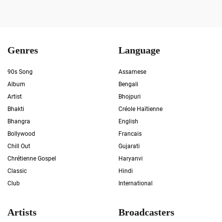
Genres
Language
90s Song
Assamese
Album
Bengali
Artist
Bhojpuri
Bhakti
Créole Haïtienne
Bhangra
English
Bollywood
Francais
Chill Out
Gujarati
Chrétienne Gospel
Haryanvi
Classic
Hindi
Club
International
Artists
Broadcasters