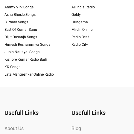
Ammy Virk Songs
All India Radio
Asha Bhosle Songs
Goldy
B Praak Songs
Hungama
Best Of Kumar Sanu
Mirchi Online
Diljit Dosanjh Songs
Radio Beat
Himesh Reshammiya Songs
Radio City
Jubin Nautiyal Songs
Kishore Kumar Radio Barfi
KK Songs
Lata Mangeshkar Online Radio
Usefull Links
Usefull Links
About Us
Blog