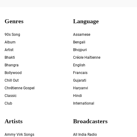
Genres
Language
90s Song
Assamese
Album
Bengali
Artist
Bhojpuri
Bhakti
Créole Haïtienne
Bhangra
English
Bollywood
Francais
Chill Out
Gujarati
Chrétienne Gospel
Haryanvi
Classic
Hindi
Club
International
Artists
Broadcasters
Ammy Virk Songs
All India Radio