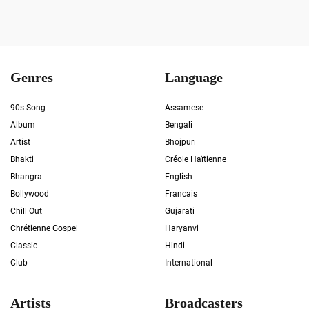
Genres
Language
90s Song
Assamese
Album
Bengali
Artist
Bhojpuri
Bhakti
Créole Haïtienne
Bhangra
English
Bollywood
Francais
Chill Out
Gujarati
Chrétienne Gospel
Haryanvi
Classic
Hindi
Club
International
Artists
Broadcasters