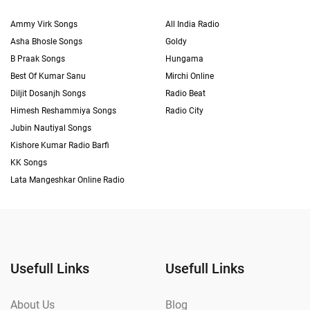
Ammy Virk Songs
All India Radio
Asha Bhosle Songs
Goldy
B Praak Songs
Hungama
Best Of Kumar Sanu
Mirchi Online
Diljit Dosanjh Songs
Radio Beat
Himesh Reshammiya Songs
Radio City
Jubin Nautiyal Songs
Kishore Kumar Radio Barfi
KK Songs
Lata Mangeshkar Online Radio
Usefull Links
Usefull Links
About Us
Blog