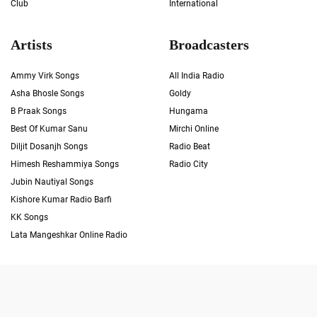
Club
International
Artists
Broadcasters
Ammy Virk Songs
All India Radio
Asha Bhosle Songs
Goldy
B Praak Songs
Hungama
Best Of Kumar Sanu
Mirchi Online
Diljit Dosanjh Songs
Radio Beat
Himesh Reshammiya Songs
Radio City
Jubin Nautiyal Songs
Kishore Kumar Radio Barfi
KK Songs
Lata Mangeshkar Online Radio