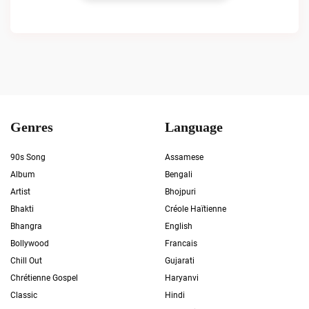
Genres
Language
90s Song
Assamese
Album
Bengali
Artist
Bhojpuri
Bhakti
Créole Haïtienne
Bhangra
English
Bollywood
Francais
Chill Out
Gujarati
Chrétienne Gospel
Haryanvi
Classic
Hindi