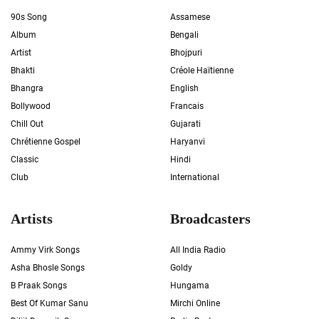
90s Song
Assamese
Album
Bengali
Artist
Bhojpuri
Bhakti
Créole Haïtienne
Bhangra
English
Bollywood
Francais
Chill Out
Gujarati
Chrétienne Gospel
Haryanvi
Classic
Hindi
Club
International
Artists
Broadcasters
Ammy Virk Songs
All India Radio
Asha Bhosle Songs
Goldy
B Praak Songs
Hungama
Best Of Kumar Sanu
Mirchi Online