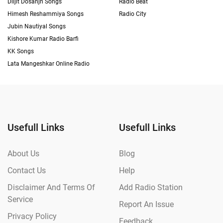
Diljit Dosanjh Songs
Radio Beat
Himesh Reshammiya Songs
Radio City
Jubin Nautiyal Songs
Kishore Kumar Radio Barfi
KK Songs
Lata Mangeshkar Online Radio
Usefull Links
Usefull Links
About Us
Blog
Contact Us
Help
Disclaimer And Terms Of
Add Radio Station
Service
Report An Issue
Privacy Policy
Feedback