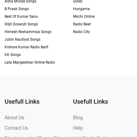
Asha Bhosle Songs
Goldy
B Praak Songs
Hungama
Best Of Kumar Sanu
Mirchi Online
Diljit Dosanjh Songs
Radio Beat
Himesh Reshammiya Songs
Radio City
Jubin Nautiyal Songs
Kishore Kumar Radio Barfi
KK Songs
Lata Mangeshkar Online Radio
Usefull Links
Usefull Links
About Us
Blog
Contact Us
Help