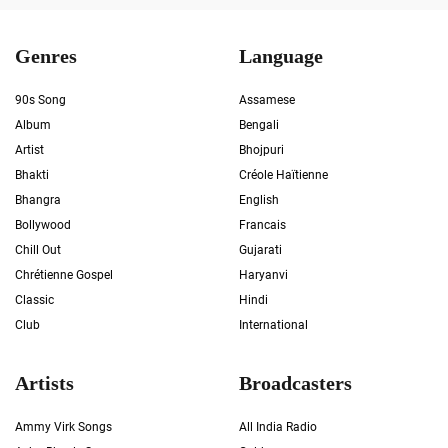
Genres
Language
90s Song
Assamese
Album
Bengali
Artist
Bhojpuri
Bhakti
Créole Haïtienne
Bhangra
English
Bollywood
Francais
Chill Out
Gujarati
Chrétienne Gospel
Haryanvi
Classic
Hindi
Club
International
Artists
Broadcasters
Ammy Virk Songs
All India Radio