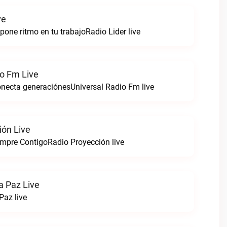
ve
pone ritmo en tu trabajoRadio Lider live
io Fm Live
onecta generaciónesUniversal Radio Fm live
ión Live
iempre ContigoRadio Proyección live
a Paz Live
Paz live