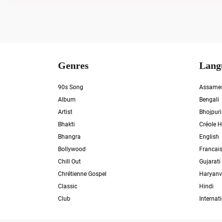
Genres
Lang
90s Song
Assame
Album
Bengali
Artist
Bhojpuri
Bhakti
Créole H
Bhangra
English
Bollywood
Francai
Chill Out
Gujarati
Chrétienne Gospel
Haryanv
Classic
Hindi
Club
Internat