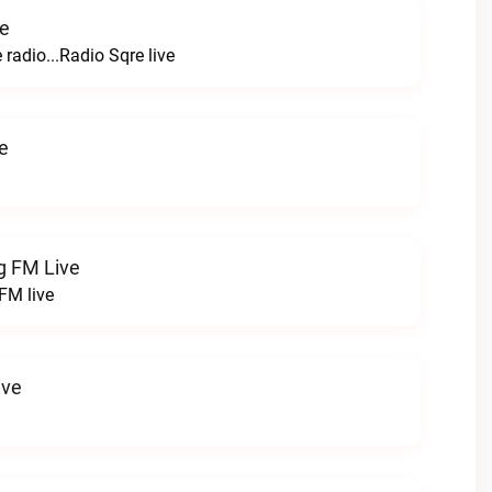
ve
 radio...Radio Sqre live
e
ng FM Live
 FM live
ive