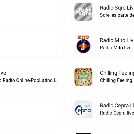
Radio Sqre Li
Sqre, es parte de
Radio Mito Liv
Radio Mito live
ive
Chilling Feeli
Música sin tiempo...Pop LatinoZamorano Radio Online-PopLatino live
Chilling Feeling
Radio Cepra L
Radio Cepra live