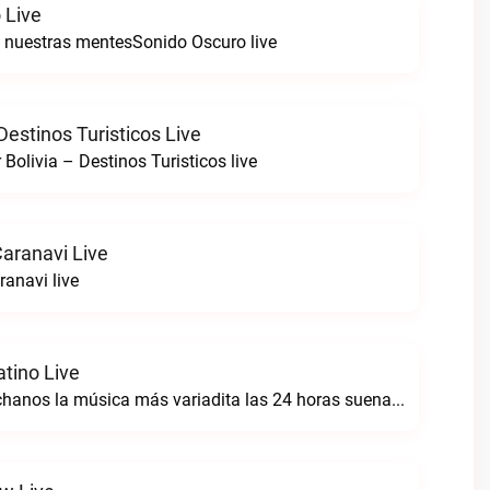
 Live
 nuestras mentesSonido Oscuro live
 Destinos Turisticos Live
r Bolivia – Destinos Turisticos live
Caranavi Live
ranavi live
tino Live
La asunta escúchanos la música más variadita las 24 horas suena mejorRadio Sabor Latino live