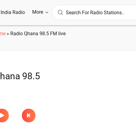
More
l India Radio
me
»
Radio Qhana 98.5 FM live
hana 98.5
e