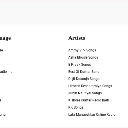
uage
Artists
se
Ammy Virk Songs
Asha Bhosle Songs
B Praak Songs
aïtienne
Best Of Kumar Sanu
Diljit Dosanjh Songs
s
Himesh Reshammiya Songs
Jubin Nautiyal Songs
i
Kishore Kumar Radio Barfi
KK Songs
ional
Lata Mangeshkar Online Radio