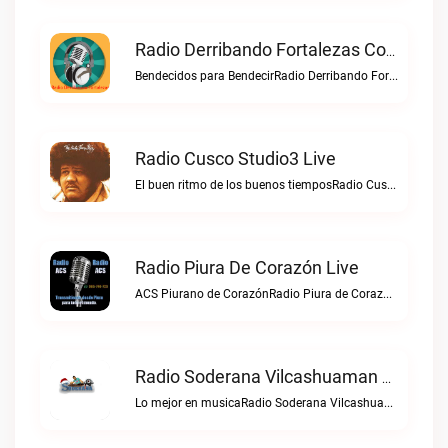
Radio Derribando Fortalezas Con Cristo Live
Bendecidos para BendecirRadio Derribando Fortalezas con Cristo live
Radio Cusco Studio3 Live
El buen ritmo de los buenos tiemposRadio Cusco Studio3 live
Radio Piura De Corazón Live
ACS Piurano de CorazónRadio Piura de Corazón live
Radio Soderana Vilcashuaman Live
Lo mejor en musicaRadio Soderana Vilcashuaman live