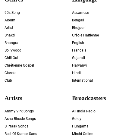
90s Song
Assamese
Album
Bengali
Artist
Bhojpuri
Bhakti
Créole Haïtienne
Bhangra
English
Bollywood
Francais
Chill Out
Gujarati
Chrétienne Gospel
Haryanvi
Classic
Hindi
Club
International
Artists
Broadcasters
Ammy Virk Songs
All India Radio
Asha Bhosle Songs
Goldy
B Praak Songs
Hungama
Best Of Kumar Sanu
Mirchi Online