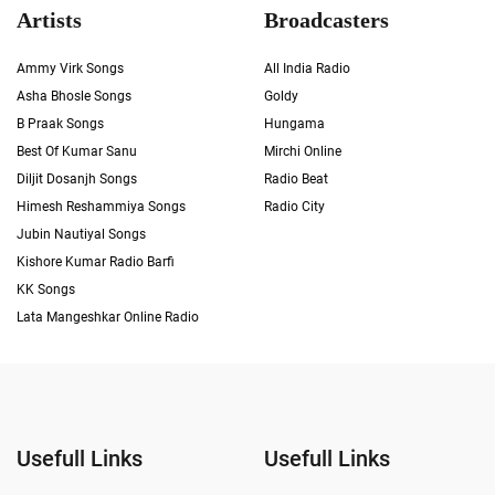
Artists
Broadcasters
Ammy Virk Songs
All India Radio
Asha Bhosle Songs
Goldy
B Praak Songs
Hungama
Best Of Kumar Sanu
Mirchi Online
Diljit Dosanjh Songs
Radio Beat
Himesh Reshammiya Songs
Radio City
Jubin Nautiyal Songs
Kishore Kumar Radio Barfi
KK Songs
Lata Mangeshkar Online Radio
Usefull Links
Usefull Links