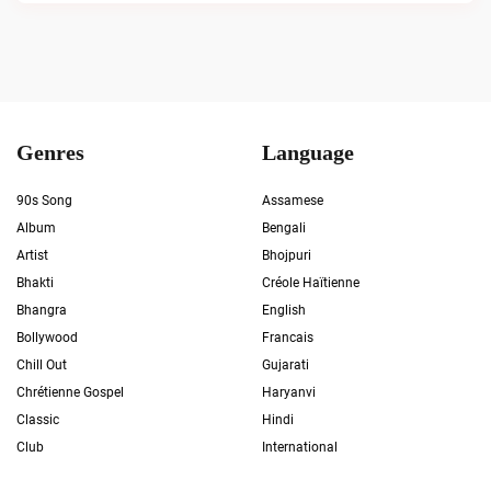
Genres
Language
90s Song
Assamese
Album
Bengali
Artist
Bhojpuri
Bhakti
Créole Haïtienne
Bhangra
English
Bollywood
Francais
Chill Out
Gujarati
Chrétienne Gospel
Haryanvi
Classic
Hindi
Club
International