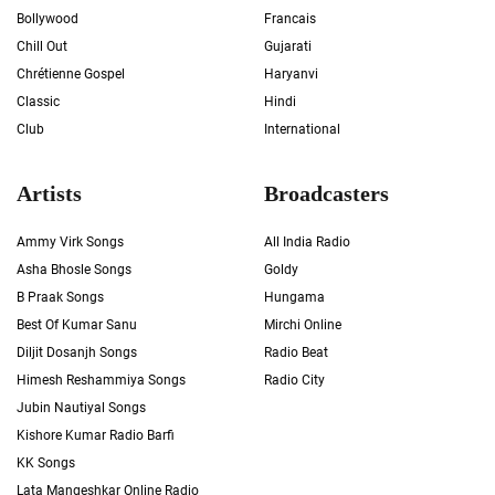
Bollywood
Francais
Chill Out
Gujarati
Chrétienne Gospel
Haryanvi
Classic
Hindi
Club
International
Artists
Broadcasters
Ammy Virk Songs
All India Radio
Asha Bhosle Songs
Goldy
B Praak Songs
Hungama
Best Of Kumar Sanu
Mirchi Online
Diljit Dosanjh Songs
Radio Beat
Himesh Reshammiya Songs
Radio City
Jubin Nautiyal Songs
Kishore Kumar Radio Barfi
KK Songs
Lata Mangeshkar Online Radio