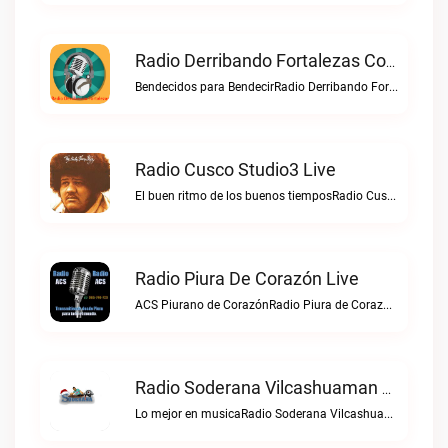
Radio Derribando Fortalezas Con Cristo Live
Bendecidos para BendecirRadio Derribando Fortalezas con Cristo live
Radio Cusco Studio3 Live
El buen ritmo de los buenos tiemposRadio Cusco Studio3 live
Radio Piura De Corazón Live
ACS Piurano de CorazónRadio Piura de Corazón live
Radio Soderana Vilcashuaman Live
Lo mejor en musicaRadio Soderana Vilcashuaman live