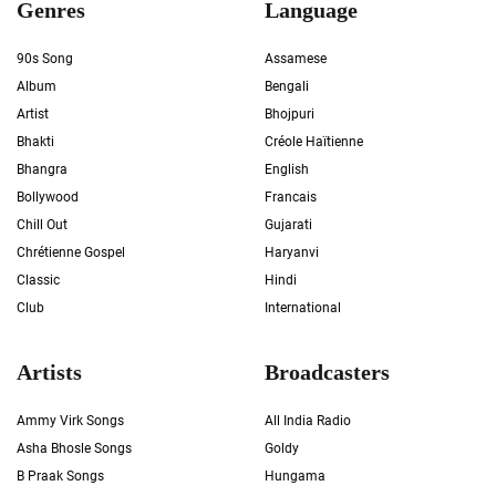
Genres
Language
90s Song
Assamese
Album
Bengali
Artist
Bhojpuri
Bhakti
Créole Haïtienne
Bhangra
English
Bollywood
Francais
Chill Out
Gujarati
Chrétienne Gospel
Haryanvi
Classic
Hindi
Club
International
Artists
Broadcasters
Ammy Virk Songs
All India Radio
Asha Bhosle Songs
Goldy
B Praak Songs
Hungama