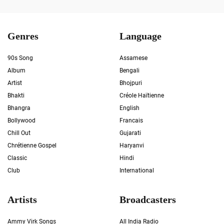
Genres
Language
90s Song
Assamese
Album
Bengali
Artist
Bhojpuri
Bhakti
Créole Haïtienne
Bhangra
English
Bollywood
Francais
Chill Out
Gujarati
Chrétienne Gospel
Haryanvi
Classic
Hindi
Club
International
Artists
Broadcasters
Ammy Virk Songs
All India Radio