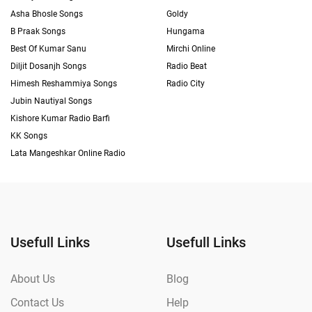
Asha Bhosle Songs
Goldy
B Praak Songs
Hungama
Best Of Kumar Sanu
Mirchi Online
Diljit Dosanjh Songs
Radio Beat
Himesh Reshammiya Songs
Radio City
Jubin Nautiyal Songs
Kishore Kumar Radio Barfi
KK Songs
Lata Mangeshkar Online Radio
Usefull Links
Usefull Links
About Us
Blog
Contact Us
Help