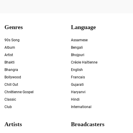
Genres
Language
90s Song
Assamese
Album
Bengali
Artist
Bhojpuri
Bhakti
Créole Haïtienne
Bhangra
English
Bollywood
Francais
Chill Out
Gujarati
Chrétienne Gospel
Haryanvi
Classic
Hindi
Club
International
Artists
Broadcasters