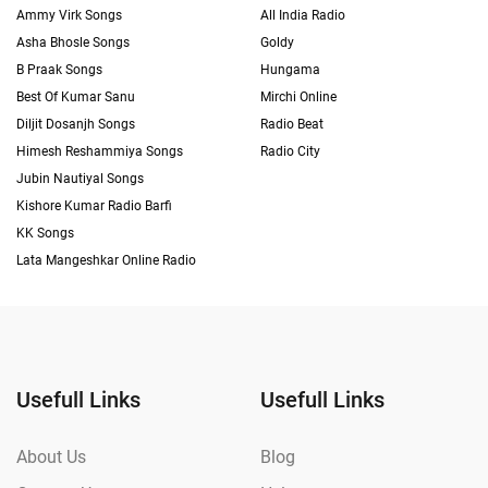
Ammy Virk Songs
All India Radio
Asha Bhosle Songs
Goldy
B Praak Songs
Hungama
Best Of Kumar Sanu
Mirchi Online
Diljit Dosanjh Songs
Radio Beat
Himesh Reshammiya Songs
Radio City
Jubin Nautiyal Songs
Kishore Kumar Radio Barfi
KK Songs
Lata Mangeshkar Online Radio
Usefull Links
Usefull Links
About Us
Blog