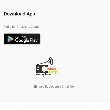
Download App
Radio Barfi - Meethe Gaane
App.radiobarfi@gmail.com