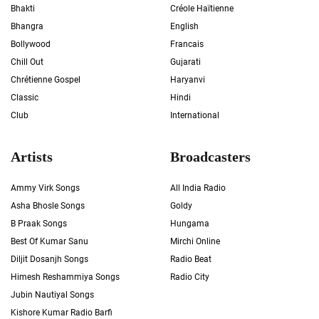
Bhakti
Créole Haïtienne
Bhangra
English
Bollywood
Francais
Chill Out
Gujarati
Chrétienne Gospel
Haryanvi
Classic
Hindi
Club
International
Artists
Broadcasters
Ammy Virk Songs
All India Radio
Asha Bhosle Songs
Goldy
B Praak Songs
Hungama
Best Of Kumar Sanu
Mirchi Online
Diljit Dosanjh Songs
Radio Beat
Himesh Reshammiya Songs
Radio City
Jubin Nautiyal Songs
Kishore Kumar Radio Barfi