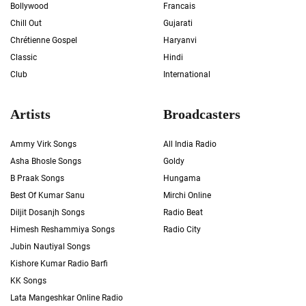
Bollywood
Francais
Chill Out
Gujarati
Chrétienne Gospel
Haryanvi
Classic
Hindi
Club
International
Artists
Broadcasters
Ammy Virk Songs
All India Radio
Asha Bhosle Songs
Goldy
B Praak Songs
Hungama
Best Of Kumar Sanu
Mirchi Online
Diljit Dosanjh Songs
Radio Beat
Himesh Reshammiya Songs
Radio City
Jubin Nautiyal Songs
Kishore Kumar Radio Barfi
KK Songs
Lata Mangeshkar Online Radio