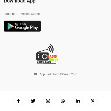
Download App
Radio Barfi - Meethe Gaane
App.radiobarfi@gmail.com