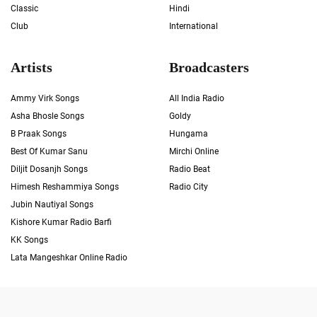
Classic
Hindi
Club
International
Artists
Broadcasters
Ammy Virk Songs
All India Radio
Asha Bhosle Songs
Goldy
B Praak Songs
Hungama
Best Of Kumar Sanu
Mirchi Online
Diljit Dosanjh Songs
Radio Beat
Himesh Reshammiya Songs
Radio City
Jubin Nautiyal Songs
Kishore Kumar Radio Barfi
KK Songs
Lata Mangeshkar Online Radio