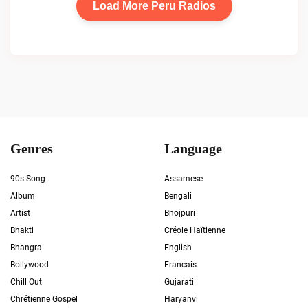
Load More Peru Radios
Genres
Language
90s Song
Assamese
Album
Bengali
Artist
Bhojpuri
Bhakti
Créole Haïtienne
Bhangra
English
Bollywood
Francais
Chill Out
Gujarati
Chrétienne Gospel
Haryanvi