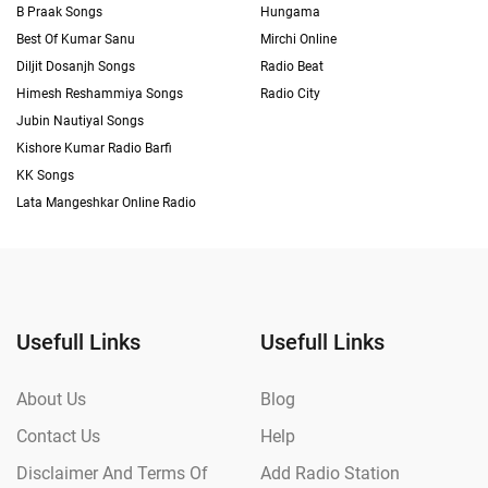
B Praak Songs
Hungama
Best Of Kumar Sanu
Mirchi Online
Diljit Dosanjh Songs
Radio Beat
Himesh Reshammiya Songs
Radio City
Jubin Nautiyal Songs
Kishore Kumar Radio Barfi
KK Songs
Lata Mangeshkar Online Radio
Usefull Links
Usefull Links
About Us
Blog
Contact Us
Help
Disclaimer And Terms Of
Add Radio Station