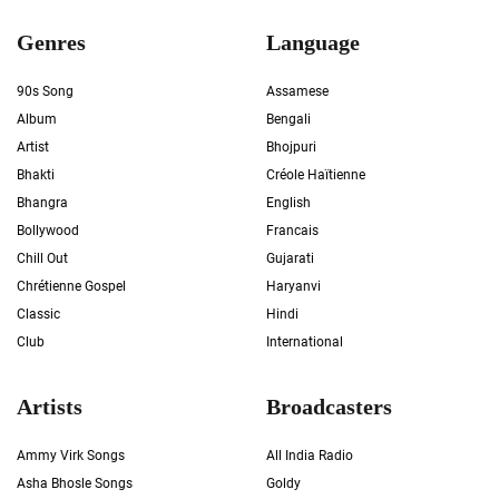
Genres
Language
90s Song
Assamese
Album
Bengali
Artist
Bhojpuri
Bhakti
Créole Haïtienne
Bhangra
English
Bollywood
Francais
Chill Out
Gujarati
Chrétienne Gospel
Haryanvi
Classic
Hindi
Club
International
Artists
Broadcasters
Ammy Virk Songs
All India Radio
Asha Bhosle Songs
Goldy