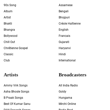
90s Song
Assamese
Album
Bengali
Artist
Bhojpuri
Bhakti
Créole Haïtienne
Bhangra
English
Bollywood
Francais
Chill Out
Gujarati
Chrétienne Gospel
Haryanvi
Classic
Hindi
Club
International
Artists
Broadcasters
Ammy Virk Songs
All India Radio
Asha Bhosle Songs
Goldy
B Praak Songs
Hungama
Best Of Kumar Sanu
Mirchi Online