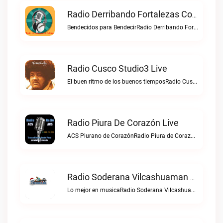
Radio Derribando Fortalezas Con Cristo Live
Bendecidos para BendecirRadio Derribando Fortalezas con Cristo live
Radio Cusco Studio3 Live
El buen ritmo de los buenos tiemposRadio Cusco Studio3 live
Radio Piura De Corazón Live
ACS Piurano de CorazónRadio Piura de Corazón live
Radio Soderana Vilcashuaman Live
Lo mejor en musicaRadio Soderana Vilcashuaman live