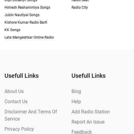
Diljit Dosanjh Songs
Radio Beat
Himesh Reshammiya Songs
Radio City
Jubin Nautiyal Songs
Kishore Kumar Radio Barfi
KK Songs
Lata Mangeshkar Online Radio
Usefull Links
Usefull Links
About Us
Blog
Contact Us
Help
Disclaimer And Terms Of
Add Radio Station
Service
Report An Issue
Privacy Policy
Feedback