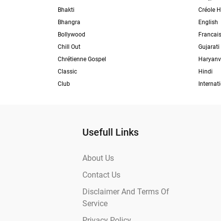
Bhakti
Créole H
Bhangra
English
Bollywood
Francai
Chill Out
Gujarati
Chrétienne Gospel
Haryanv
Classic
Hindi
Club
Internat
Usefull Links
About Us
Contact Us
Disclaimer And Terms Of
Service
Privacy Policy