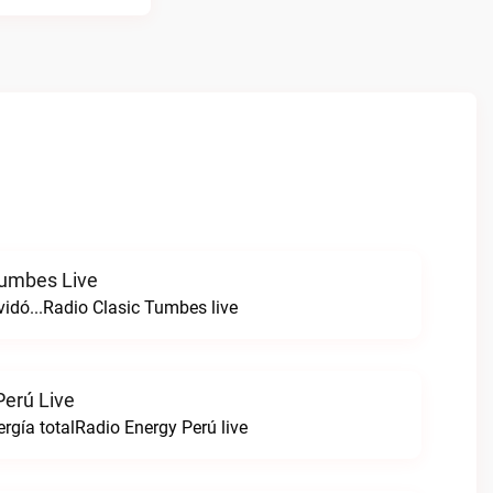
Tumbes Live
vidó...Radio Clasic Tumbes live
Perú Live
rgía totalRadio Energy Perú live