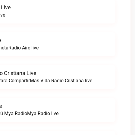
 Live
ive
e
netaRadio Aire live
 Cristiana Live
ara CompartirMas Vida Radio Cristiana live
e
rú Mya RadioMya Radio live