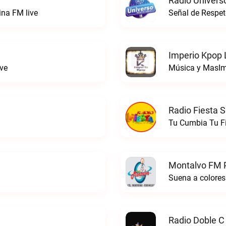
Radio Univers
ina FM live
Señal de Respet
Imperio Kpop 
ve
Música y MasIm
Radio Fiesta S
Tu Cumbia Tu Fi
Montalvo FM P
Suena a colores
Radio Doble C