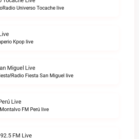
o Tocache Live
oRadio Universo Tocache live
Live
perio Kpop live
an Miguel Live
esta!Radio Fiesta San Miguel live
erú Live
Montalvo FM Perú live
 92.5 FM Live