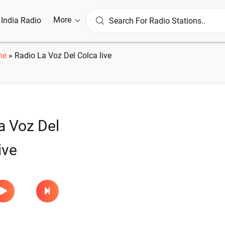
More
l India Radio
me
»
Radio La Voz Del Colca live
a Voz Del
ive