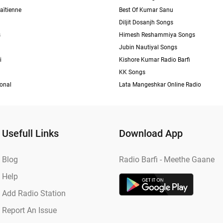
aïtienne
Best Of Kumar Sanu
Diljit Dosanjh Songs
s
Himesh Reshammiya Songs
Jubin Nautiyal Songs
i
Kishore Kumar Radio Barfi
KK Songs
ional
Lata Mangeshkar Online Radio
Usefull Links
Download App
Blog
Radio Barfi - Meethe Gaane
Help
Add Radio Station
Report An Issue