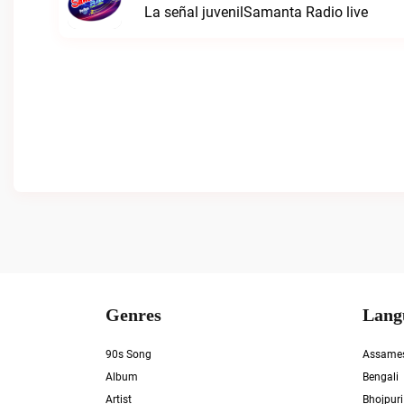
La señal juvenilSamanta Radio live
Genres
Lang
90s Song
Assame
Album
Bengali
Artist
Bhojpuri