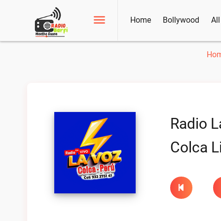
Home
Bollywood
Al
Ho
Radio L
Colca L