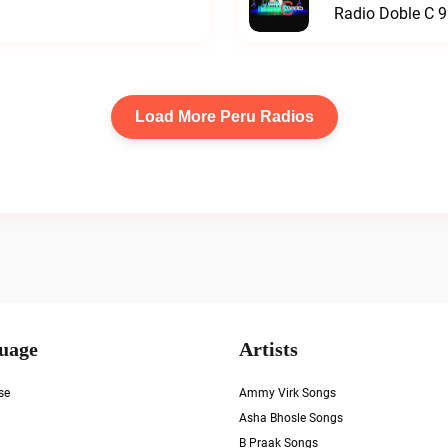
Radio Doble C 9
Load More Peru Radios
uage
Artists
se
Ammy Virk Songs
Asha Bhosle Songs
B Praak Songs