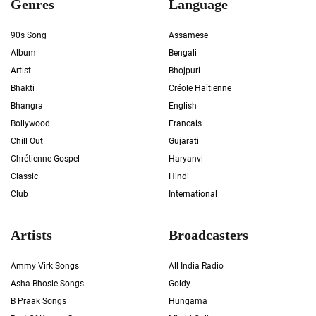
Genres
Language
90s Song
Assamese
Album
Bengali
Artist
Bhojpuri
Bhakti
Créole Haïtienne
Bhangra
English
Bollywood
Francais
Chill Out
Gujarati
Chrétienne Gospel
Haryanvi
Classic
Hindi
Club
International
Artists
Broadcasters
Ammy Virk Songs
All India Radio
Asha Bhosle Songs
Goldy
B Praak Songs
Hungama