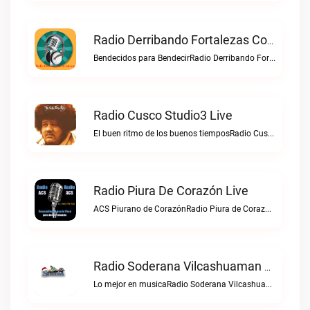
Radio Derribando Fortalezas Con Cristo Live
Bendecidos para BendecirRadio Derribando Fortalezas con Cristo live
Radio Cusco Studio3 Live
El buen ritmo de los buenos tiemposRadio Cusco Studio3 live
Radio Piura De Corazón Live
ACS Piurano de CorazónRadio Piura de Corazón live
Radio Soderana Vilcashuaman Live
Lo mejor en musicaRadio Soderana Vilcashuaman live