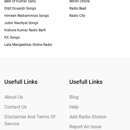
Best Of Kumar Sanu
Mirchi Online
Diljit Dosanjh Songs
Radio Beat
Himesh Reshammiya Songs
Radio City
Jubin Nautiyal Songs
Kishore Kumar Radio Barfi
KK Songs
Lata Mangeshkar Online Radio
Usefull Links
Usefull Links
About Us
Blog
Contact Us
Help
Disclaimer And Terms Of
Add Radio Station
Service
Report An Issue