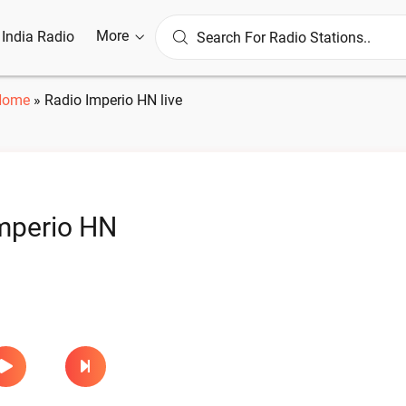
More
l India Radio
Home
»
Radio Imperio HN live
mperio HN