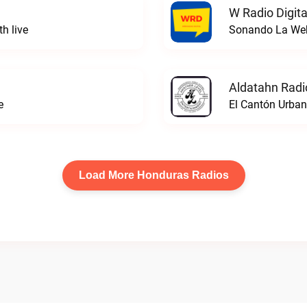
W Radio Digita
h live
Sonando La WebW
Aldatahn Radi
e
El Cantón Urban
Load More Honduras Radios