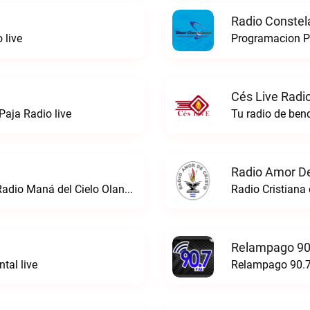
Radio Constel
 live
Programacion Pr
Cés Live Radio
Paja Radio live
Tu radio de bend
Radio Amor De
Saciando tu vida con la palabra de DiosRadio Maná del Cielo Olanchito live
Radio Cristiana 
Relampago 90
tal live
Relampago 90.7