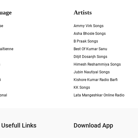
uage
Artists
se
Ammy Virk Songs
Asha Bhosle Songs
B Praak Songs
aïtienne
Best Of Kumar Sanu
Diljit Dosanjh Songs
s
Himesh Reshammiya Songs
Jubin Nautiyal Songs
i
Kishore Kumar Radio Barfi
KK Songs
ional
Lata Mangeshkar Online Radio
Usefull Links
Download App