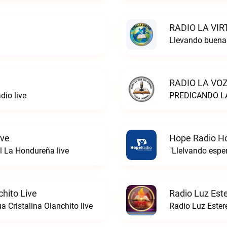
RADIO LA VIR
Llevando buena
RADIO LA VOZ
dio live
PREDICANDO LA
ive
Hope Radio H
l La Hondureña live
"Llelvando esp
chito Live
Radio Luz Est
 Cristalina Olanchito live
Radio Luz Estere