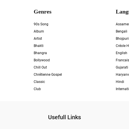
Genres
Lang
90s Song
Assame
Album
Bengali
Artist
Bhojpuri
Bhakti
Créole H
Bhangra
English
Bollywood
Francai
Chill Out
Gujarati
Chrétienne Gospel
Haryanv
Classic
Hindi
Club
Internat
Usefull Links