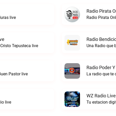
Radio Pirata O
ras live
Radio Pirata Onl
ive
Radio Bendici
risto Tepusteca live
Una Radio que b
Radio Poder Y
uen Pastor live
La radio que te
WZ Radio Live
io live
Tu estacion digi