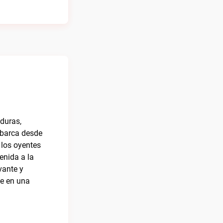
duras,
abarca desde
 los oyentes
enida a la
vante y
te en una