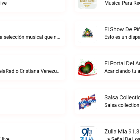
ive
Musica Para Rec
El Show De Pi
Radio de género balada romántica. Con la selección musical que nos gusta...Caracas. Baladas y más… live
Esto es un disp
El Portal Del 
La estacion de radio cristiana de VenezuelaRadio Cristiana Venezuela live
Acariciando tu a
Salsa Collecti
Salsa collection
Zulia Mia 91.3
 live
La Señal De Los