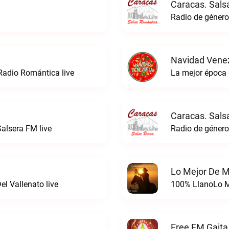
Caracas. Sals
Navidad Venez
Radio Romántica live
La mejor época 
Caracas. Sals
alsera FM live
Lo Mejor De M
l Vallenato live
100% LlanoLo Me
Free FM Gaita