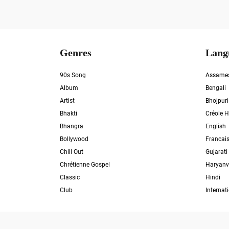
Genres
Lang
90s Song
Assame
Album
Bengali
Artist
Bhojpuri
Bhakti
Créole H
Bhangra
English
Bollywood
Francai
Chill Out
Gujarati
Chrétienne Gospel
Haryanv
Classic
Hindi
Club
Internat