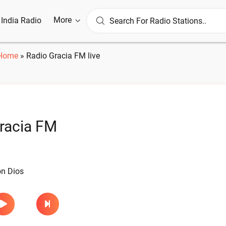
More
l India Radio
Home
»
Radio Gracia FM live
racia FM
n Dios