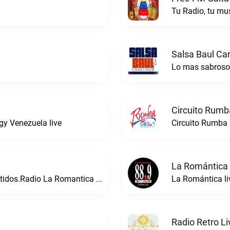
Tu Radio, tu mu
Salsa Baul Ca
Lo mas sabrosoS
Circuito Rumb
gy Venezuela live
Circuito Rumba 
La Romántica 
24 Con La Musica Que Directa a Tus Sentidos.Radio La Romantica live
La Romántica li
Radio Retro Li