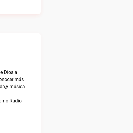
de Dios a
 conocer más
ada,y música
 como Radio