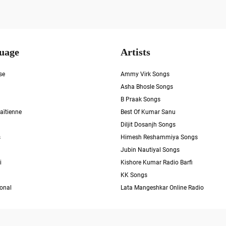
uage
Artists
se
Ammy Virk Songs
Asha Bhosle Songs
B Praak Songs
aïtienne
Best Of Kumar Sanu
Diljit Dosanjh Songs
s
Himesh Reshammiya Songs
Jubin Nautiyal Songs
i
Kishore Kumar Radio Barfi
KK Songs
ional
Lata Mangeshkar Online Radio