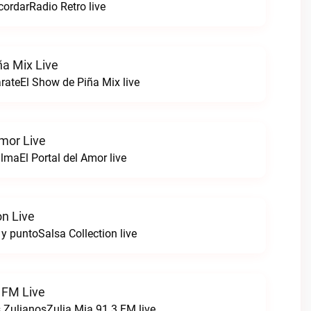
ordarRadio Retro live
ña Mix Live
arateEl Show de Piña Mix live
Amor Live
lmaEl Portal del Amor live
on Live
 y puntoSalsa Collection live
 FM Live
 ZulianosZulia Mia 91.3 FM live