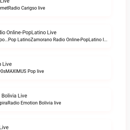
 Live
ernetRadio Carigso live
o Online-PopLatino Live
Música sin tiempo...Pop LatinoZamorano Radio Online-PopLatino live
 Live
 90sMAXIMUS Pop live
Bolivia Live
piraRadio Emotion Bolivia live
Live