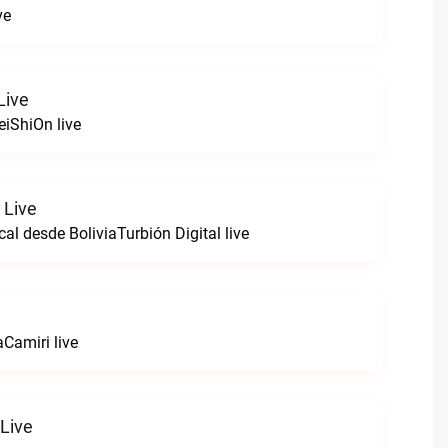
ve
Live
iShiOn live
 Live
al desde BoliviaTurbión Digital live
aCamiri live
 Live