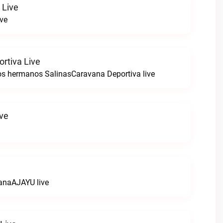
 Live
ive
rtiva Live
os hermanos SalinasCaravana Deportiva live
ive
anaAJAYU live