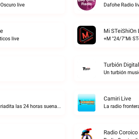
Oscuro live
Dafohe Radio li
ve
Mi STeiShiOn 
ticos live
+M "24/7"Mi STe
Turbión Digital
Un turbión music
Camiri Live
La asunta escúchanos la música más variadita las 24 horas suena mejorRadio Sabor Latino live
La radio fronter
Radio Coroico