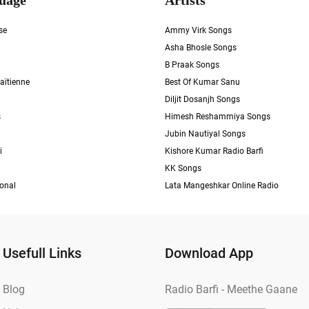
uage
Artists
se
Ammy Virk Songs
Asha Bhosle Songs
B Praak Songs
aïtienne
Best Of Kumar Sanu
Diljit Dosanjh Songs
s
Himesh Reshammiya Songs
Jubin Nautiyal Songs
i
Kishore Kumar Radio Barfi
KK Songs
ional
Lata Mangeshkar Online Radio
Usefull Links
Download App
Blog
Radio Barfi - Meethe Gaane