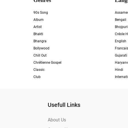
Genres
Lang
90s Song
Assame
Album
Bengali
Artist
Bhojpuri
Bhakti
Créole H
Bhangra
English
Bollywood
Francai
Chill Out
Gujarati
Chrétienne Gospel
Haryanv
Classic
Hindi
Club
Internat
Usefull Links
About Us