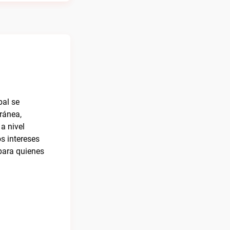
bal se
ránea,
a nivel
s intereses
para quienes