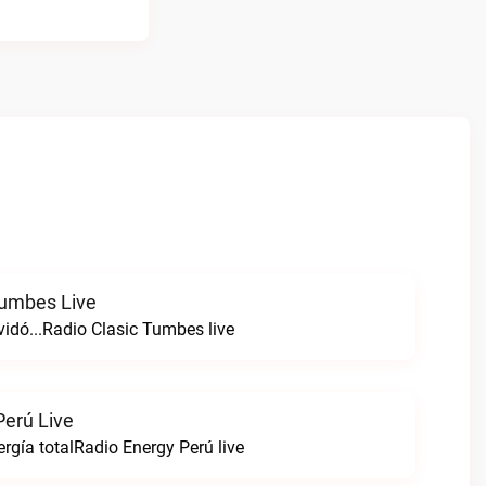
Tumbes Live
vidó...Radio Clasic Tumbes live
Perú Live
rgía totalRadio Energy Perú live