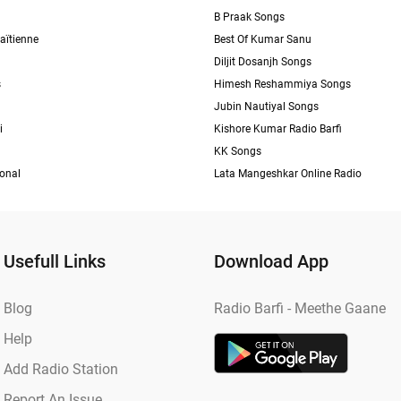
B Praak Songs
aïtienne
Best Of Kumar Sanu
Diljit Dosanjh Songs
s
Himesh Reshammiya Songs
Jubin Nautiyal Songs
i
Kishore Kumar Radio Barfi
KK Songs
ional
Lata Mangeshkar Online Radio
Usefull Links
Download App
Blog
Radio Barfi - Meethe Gaane
Help
Add Radio Station
Report An Issue