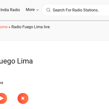
More
l India Radio
ome
»
Radio Fuego Lima live
Fuego Lima
ma