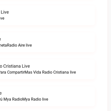
 Live
ive
e
netaRadio Aire live
 Cristiana Live
ara CompartirMas Vida Radio Cristiana live
e
rú Mya RadioMya Radio live