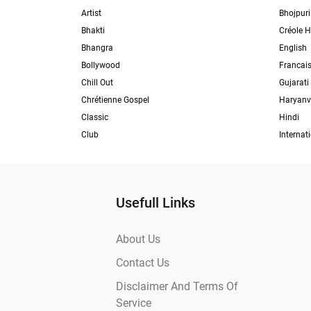
Artist
Bhojpuri
Bhakti
Créole H
Bhangra
English
Bollywood
Francai
Chill Out
Gujarati
Chrétienne Gospel
Haryanv
Classic
Hindi
Club
Internat
Usefull Links
About Us
Contact Us
Disclaimer And Terms Of
Service