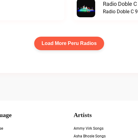
Radio Doble C
Radio Doble C 9
Load More Peru Radios
uage
Artists
se
Ammy Virk Songs
Asha Bhosle Songs