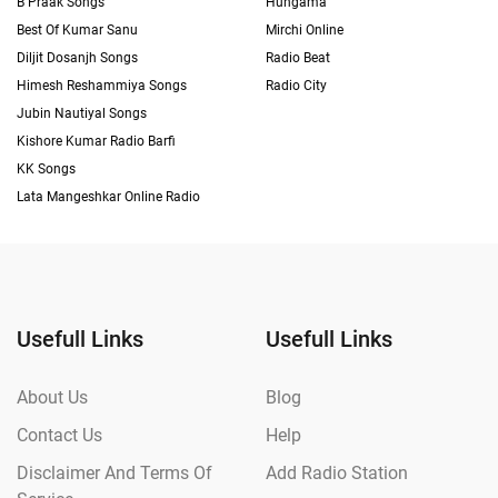
B Praak Songs
Hungama
Best Of Kumar Sanu
Mirchi Online
Diljit Dosanjh Songs
Radio Beat
Himesh Reshammiya Songs
Radio City
Jubin Nautiyal Songs
Kishore Kumar Radio Barfi
KK Songs
Lata Mangeshkar Online Radio
Usefull Links
Usefull Links
About Us
Blog
Contact Us
Help
Disclaimer And Terms Of
Add Radio Station