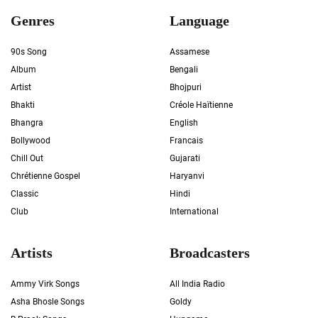
Genres
Language
90s Song
Assamese
Album
Bengali
Artist
Bhojpuri
Bhakti
Créole Haïtienne
Bhangra
English
Bollywood
Francais
Chill Out
Gujarati
Chrétienne Gospel
Haryanvi
Classic
Hindi
Club
International
Artists
Broadcasters
Ammy Virk Songs
All India Radio
Asha Bhosle Songs
Goldy