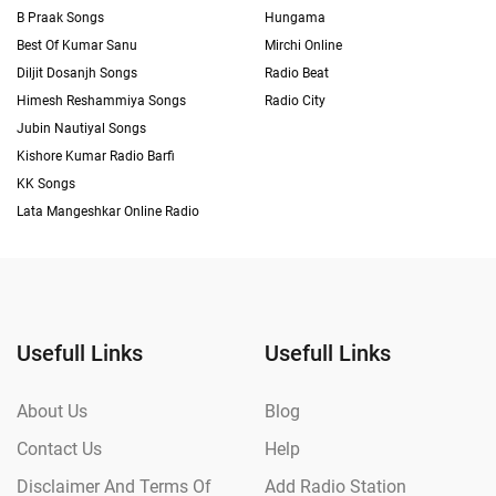
B Praak Songs
Hungama
Best Of Kumar Sanu
Mirchi Online
Diljit Dosanjh Songs
Radio Beat
Himesh Reshammiya Songs
Radio City
Jubin Nautiyal Songs
Kishore Kumar Radio Barfi
KK Songs
Lata Mangeshkar Online Radio
Usefull Links
Usefull Links
About Us
Blog
Contact Us
Help
Disclaimer And Terms Of
Add Radio Station