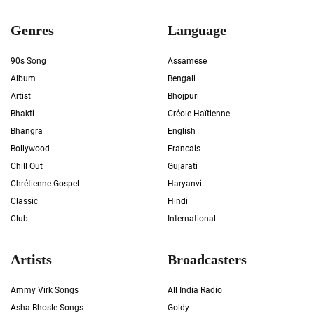
Genres
Language
90s Song
Assamese
Album
Bengali
Artist
Bhojpuri
Bhakti
Créole Haïtienne
Bhangra
English
Bollywood
Francais
Chill Out
Gujarati
Chrétienne Gospel
Haryanvi
Classic
Hindi
Club
International
Artists
Broadcasters
Ammy Virk Songs
All India Radio
Asha Bhosle Songs
Goldy