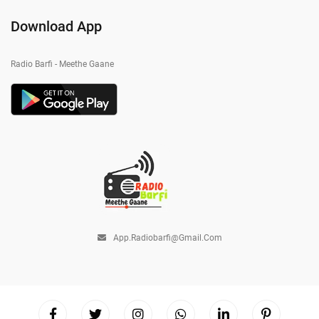
Download App
Radio Barfi - Meethe Gaane
App.radiobarfi@gmail.com