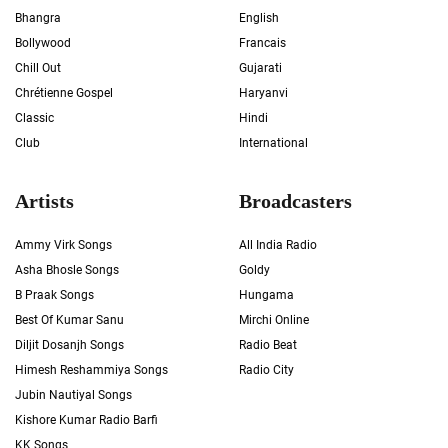
Bhangra
English
Bollywood
Francais
Chill Out
Gujarati
Chrétienne Gospel
Haryanvi
Classic
Hindi
Club
International
Artists
Broadcasters
Ammy Virk Songs
All India Radio
Asha Bhosle Songs
Goldy
B Praak Songs
Hungama
Best Of Kumar Sanu
Mirchi Online
Diljit Dosanjh Songs
Radio Beat
Himesh Reshammiya Songs
Radio City
Jubin Nautiyal Songs
Kishore Kumar Radio Barfi
KK Songs