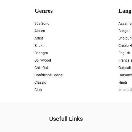
Genres
Lang
90s Song
Assame
Album
Bengali
Artist
Bhojpuri
Bhakti
Créole H
Bhangra
English
Bollywood
Francai
Chill Out
Gujarati
Chrétienne Gospel
Haryanv
Classic
Hindi
Club
Internat
Usefull Links