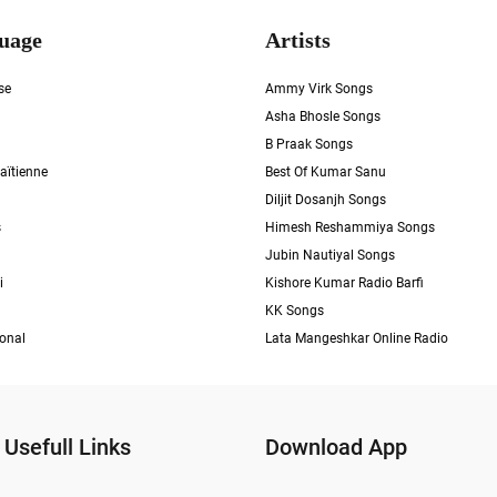
uage
Artists
se
Ammy Virk Songs
Asha Bhosle Songs
B Praak Songs
aïtienne
Best Of Kumar Sanu
Diljit Dosanjh Songs
s
Himesh Reshammiya Songs
Jubin Nautiyal Songs
i
Kishore Kumar Radio Barfi
KK Songs
ional
Lata Mangeshkar Online Radio
Usefull Links
Download App