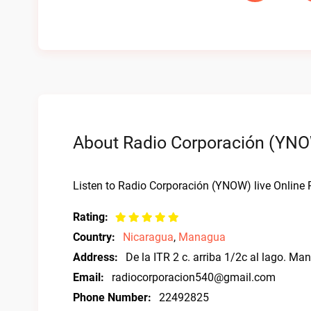
About Radio Corporación (YNOW
Listen to Radio Corporación (YNOW) live Online 
Rating:
Country:
Nicaragua
,
Managua
Address:
De la ITR 2 c. arriba 1/2c al lago. M
Email:
radiocorporacion540@gmail.com
Phone Number:
22492825