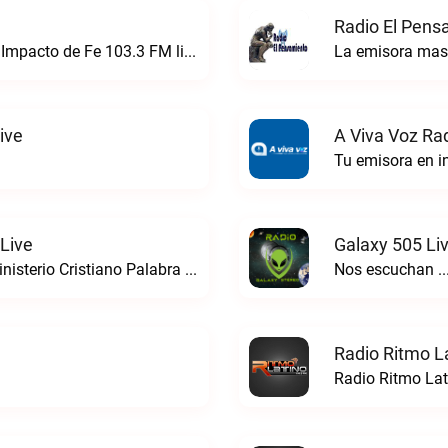
Radio El Pens
Impactando tu Mente y tu CorazónRadio Impacto de Fe 103.3 FM live
La emisora mas 
ive
A Viva Voz Rad
Tu emisora en in
 Live
Galaxy 505 Li
Llevando el Evangelio a todo el mundoMinisterio Cristiano Palabra de Vida live
Nos escuchan ..
Radio Ritmo La
Radio Ritmo Lat