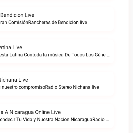
Bendicion Live
ran ComisiónRancheras de Bendicion live
atina Live
Somos Radio Fiesta Latina Contoda la música De Todos Los Géneros. 98 .0 FMRadio Fiesta Latina live
Nichana Live
s nuestro compromisoRadio Stereo Nichana live
a A Nicaragua Online Live
Nacimos Para Bendecir Tu Vida y Nuestra Nacion NicaraguaRadio Dios Ama a Nicaragua Online live