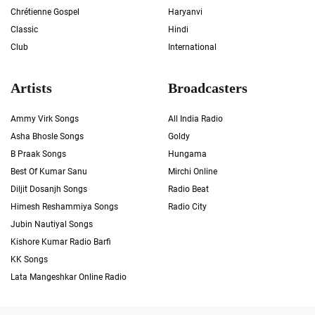
Chrétienne Gospel
Haryanvi
Classic
Hindi
Club
International
Artists
Broadcasters
Ammy Virk Songs
All India Radio
Asha Bhosle Songs
Goldy
B Praak Songs
Hungama
Best Of Kumar Sanu
Mirchi Online
Diljit Dosanjh Songs
Radio Beat
Himesh Reshammiya Songs
Radio City
Jubin Nautiyal Songs
Kishore Kumar Radio Barfi
KK Songs
Lata Mangeshkar Online Radio