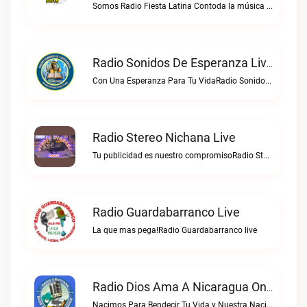
Somos Radio Fiesta Latina Contoda la música De Todos Los Géneros. 98 .0 FMRadio Fiesta Latina live
Radio Sonidos De Esperanza Live
Con Una Esperanza Para Tu VidaRadio Sonidos De Esperanza live
Radio Stereo Nichana Live
Tu publicidad es nuestro compromisoRadio Stereo Nichana live
Radio Guardabarranco Live
La que mas pega!Radio Guardabarranco live
Radio Dios Ama A Nicaragua Online Live
Nacimos Para Bendecir Tu Vida y Nuestra Nacion NicaraguaRadio Dios Ama a Nicaragua Online live