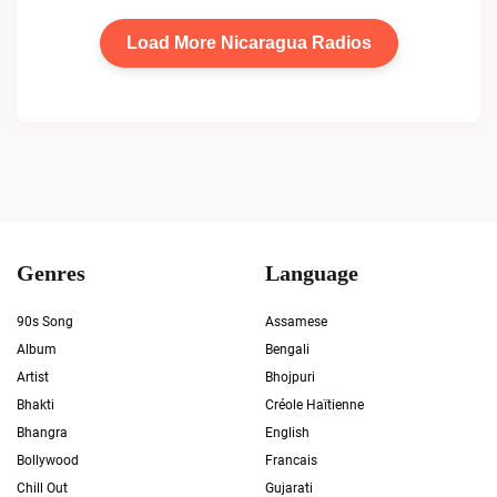
Load More Nicaragua Radios
Genres
Language
90s Song
Assamese
Album
Bengali
Artist
Bhojpuri
Bhakti
Créole Haïtienne
Bhangra
English
Bollywood
Francais
Chill Out
Gujarati