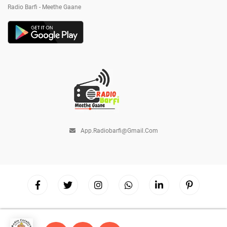
Radio Barfi - Meethe Gaane
App.radiobarfi@gmail.com