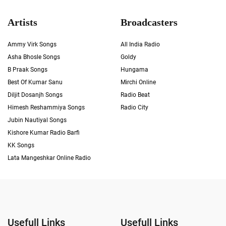
Artists
Broadcasters
Ammy Virk Songs
All India Radio
Asha Bhosle Songs
Goldy
B Praak Songs
Hungama
Best Of Kumar Sanu
Mirchi Online
Diljit Dosanjh Songs
Radio Beat
Himesh Reshammiya Songs
Radio City
Jubin Nautiyal Songs
Kishore Kumar Radio Barfi
KK Songs
Lata Mangeshkar Online Radio
Usefull Links
Usefull Links