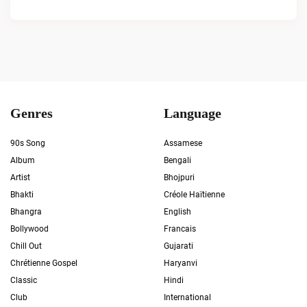
Genres
Language
90s Song
Assamese
Album
Bengali
Artist
Bhojpuri
Bhakti
Créole Haïtienne
Bhangra
English
Bollywood
Francais
Chill Out
Gujarati
Chrétienne Gospel
Haryanvi
Classic
Hindi
Club
International