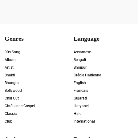
Genres
Language
90s Song
Assamese
Album
Bengali
Artist
Bhojpuri
Bhakti
Créole Haïtienne
Bhangra
English
Bollywood
Francais
Chill Out
Gujarati
Chrétienne Gospel
Haryanvi
Classic
Hindi
Club
International