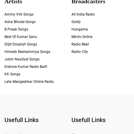
Artists
Broadcasters
Ammy Virk Songs
All India Radio
Asha Bhosle Songs
Goldy
B Praak Songs
Hungama
Best Of Kumar Sanu
Mirchi Online
Diljit Dosanjh Songs
Radio Beat
Himesh Reshammiya Songs
Radio City
Jubin Nautiyal Songs
Kishore Kumar Radio Barfi
KK Songs
Lata Mangeshkar Online Radio
Usefull Links
Usefull Links