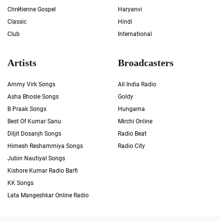
Chrétienne Gospel
Haryanvi
Classic
Hindi
Club
International
Artists
Broadcasters
Ammy Virk Songs
All India Radio
Asha Bhosle Songs
Goldy
B Praak Songs
Hungama
Best Of Kumar Sanu
Mirchi Online
Diljit Dosanjh Songs
Radio Beat
Himesh Reshammiya Songs
Radio City
Jubin Nautiyal Songs
Kishore Kumar Radio Barfi
KK Songs
Lata Mangeshkar Online Radio