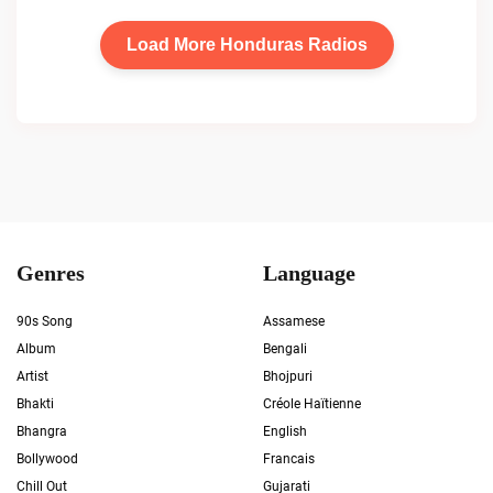
Load More Honduras Radios
Genres
Language
90s Song
Assamese
Album
Bengali
Artist
Bhojpuri
Bhakti
Créole Haïtienne
Bhangra
English
Bollywood
Francais
Chill Out
Gujarati