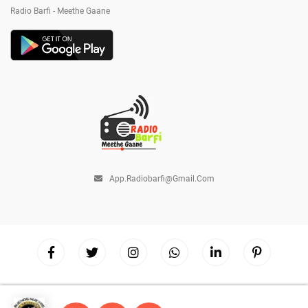
Radio Barfi - Meethe Gaane
App.radiobarfi@gmail.com