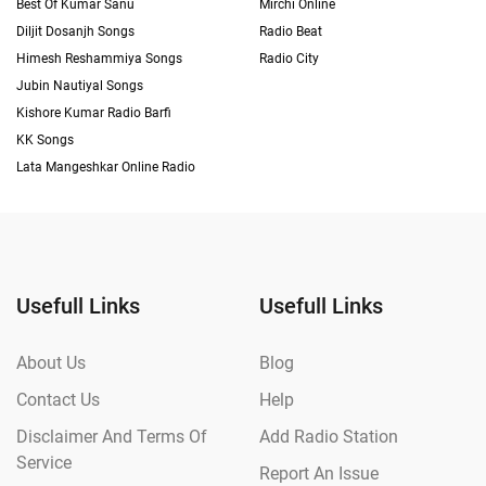
Best Of Kumar Sanu
Mirchi Online
Diljit Dosanjh Songs
Radio Beat
Himesh Reshammiya Songs
Radio City
Jubin Nautiyal Songs
Kishore Kumar Radio Barfi
KK Songs
Lata Mangeshkar Online Radio
Usefull Links
Usefull Links
About Us
Blog
Contact Us
Help
Disclaimer And Terms Of
Add Radio Station
Service
Report An Issue