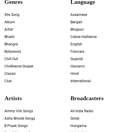
Genres
Language
90s Song
Assamese
Album
Bengali
Artist
Bhojpuri
Bhakti
Créole Haïtienne
Bhangra
English
Bollywood
Francais
Chill Out
Gujarati
Chrétienne Gospel
Haryanvi
Classic
Hindi
Club
International
Artists
Broadcasters
Ammy Virk Songs
All India Radio
Asha Bhosle Songs
Goldy
B Praak Songs
Hungama