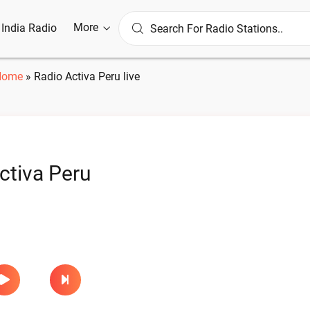
More
l India Radio
Home
»
Radio Activa Peru live
ctiva Peru