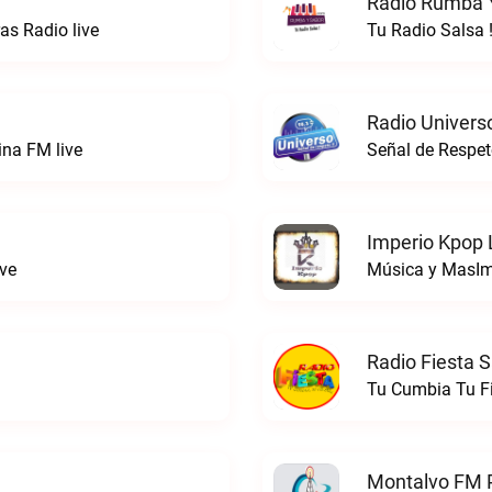
Radio Rumba Y
s Radio live
Tu Radio Salsa 
Radio Univers
ina FM live
Señal de Respet
Imperio Kpop 
ve
Música y MasIm
Radio Fiesta S
Tu Cumbia Tu Fi
Montalvo FM P