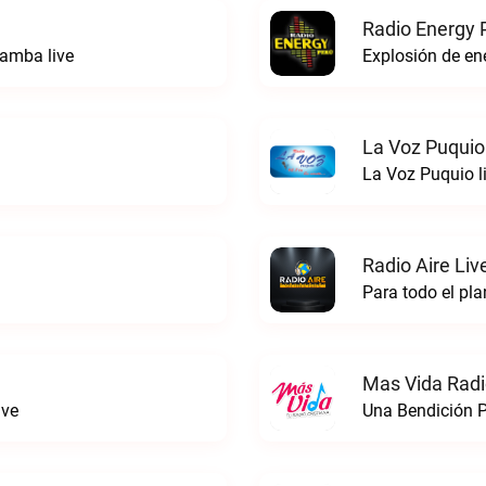
Radio Energy 
amba live
Explosión de ene
La Voz Puquio
La Voz Puquio l
Radio Aire Liv
Para todo el pla
Mas Vida Radio
ive
Una Bendición P