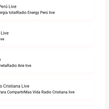
Perú Live
rgía totalRadio Energy Perú live
 Live
ive
e
netaRadio Aire live
 Cristiana Live
ara CompartirMas Vida Radio Cristiana live