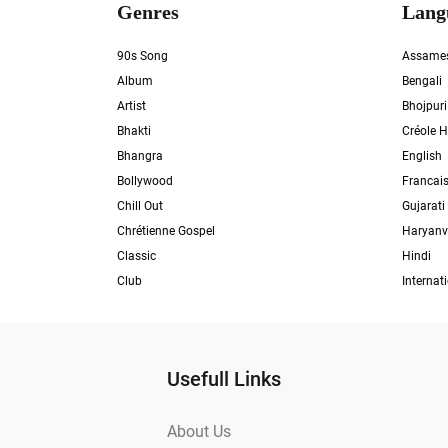
Genres
Lang
90s Song
Assame
Album
Bengali
Artist
Bhojpuri
Bhakti
Créole H
Bhangra
English
Bollywood
Francai
Chill Out
Gujarati
Chrétienne Gospel
Haryanv
Classic
Hindi
Club
Internat
Usefull Links
About Us