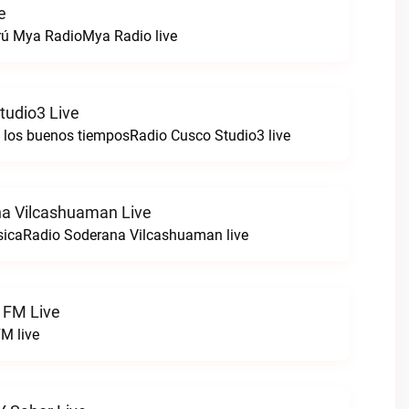
e
rú Mya RadioMya Radio live
tudio3 Live
e los buenos tiemposRadio Cusco Studio3 live
a Vilcashuaman Live
sicaRadio Soderana Vilcashuaman live
 FM Live
M live