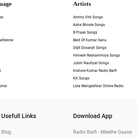
uage
Artists
se
Ammy Virk Songs
Asha Bhosle Songs
B Praak Songs
aïtienne
Best Of Kumar Sanu
Diljit Dosanjh Songs
s
Himesh Reshammiya Songs
Jubin Nautiyal Songs
i
Kishore Kumar Radio Barfi
KK Songs
ional
Lata Mangeshkar Online Radio
Usefull Links
Download App
Blog
Radio Barfi - Meethe Gaane