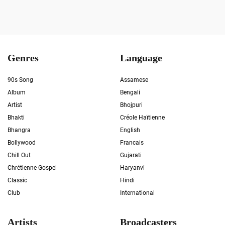
Genres
Language
90s Song
Assamese
Album
Bengali
Artist
Bhojpuri
Bhakti
Créole Haïtienne
Bhangra
English
Bollywood
Francais
Chill Out
Gujarati
Chrétienne Gospel
Haryanvi
Classic
Hindi
Club
International
Artists
Broadcasters