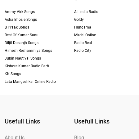
Ammy Virk Songs
All India Radio
Asha Bhosle Songs
Goldy
B Praak Songs
Hungama
Best Of Kumar Sanu
Mirchi Online
Diljit Dosanjh Songs
Radio Beat
Himesh Reshammiya Songs
Radio City
Jubin Nautiyal Songs
Kishore Kumar Radio Barfi
KK Songs
Lata Mangeshkar Online Radio
Usefull Links
Usefull Links
About Us
Blog