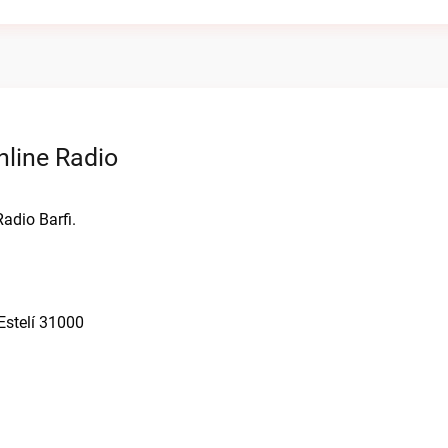
nline Radio
adio Barfi.
 Estelí 31000