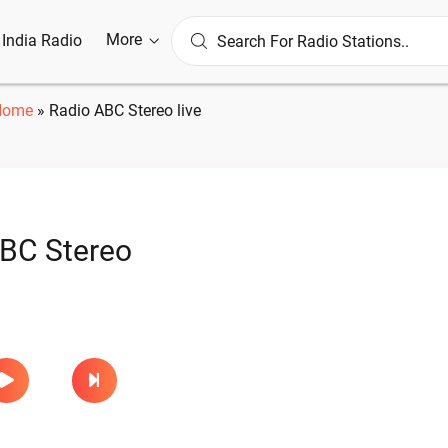
More
l India Radio
Home
»
Radio ABC Stereo live
BC Stereo