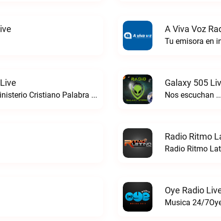
ive
A Viva Voz Rad
Tu emisora en in
 Live
Galaxy 505 Li
Llevando el Evangelio a todo el mundoMinisterio Cristiano Palabra de Vida live
Nos escuchan ..
Radio Ritmo La
Radio Ritmo Lat
Oye Radio Liv
Musica 24/7Oye 