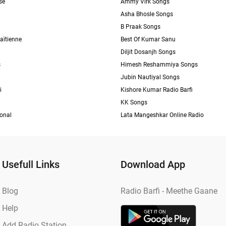
se
Ammy Virk Songs
Asha Bhosle Songs
B Praak Songs
aïtienne
Best Of Kumar Sanu
Diljit Dosanjh Songs
s
Himesh Reshammiya Songs
Jubin Nautiyal Songs
i
Kishore Kumar Radio Barfi
KK Songs
ional
Lata Mangeshkar Online Radio
Usefull Links
Download App
Blog
Radio Barfi - Meethe Gaane
Help
Add Radio Station