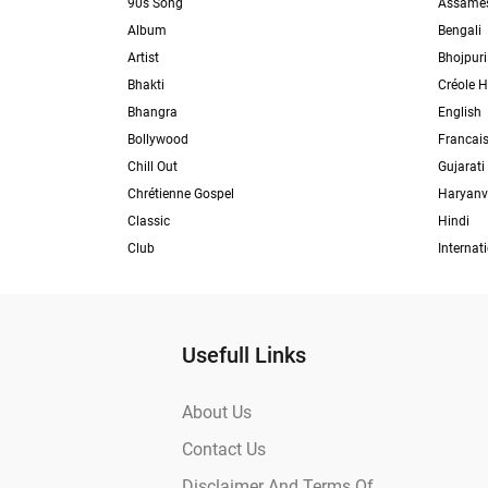
90s Song
Assame
Album
Bengali
Artist
Bhojpuri
Bhakti
Créole H
Bhangra
English
Bollywood
Francai
Chill Out
Gujarati
Chrétienne Gospel
Haryanv
Classic
Hindi
Club
Internat
Usefull Links
About Us
Contact Us
Disclaimer And Terms Of