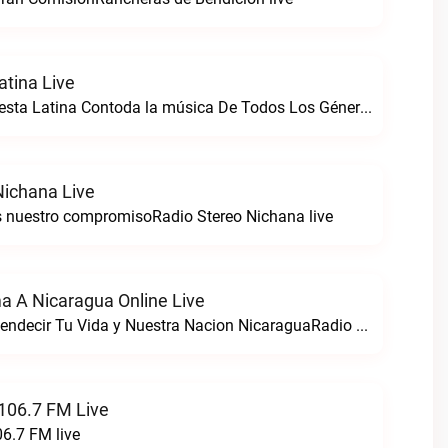
atina Live
Somos Radio Fiesta Latina Contoda la música De Todos Los Géneros. 98 .0 FMRadio Fiesta Latina live
Nichana Live
s nuestro compromisoRadio Stereo Nichana live
a A Nicaragua Online Live
Nacimos Para Bendecir Tu Vida y Nuestra Nacion NicaraguaRadio Dios Ama a Nicaragua Online live
 106.7 FM Live
06.7 FM live