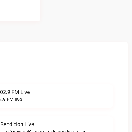
102.9 FM Live
2.9 FM live
Bendicion Live
ran ComisiónRancheras de Bendicion live