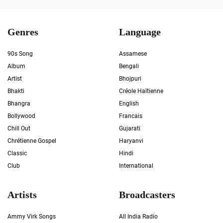
Genres
Language
90s Song
Assamese
Album
Bengali
Artist
Bhojpuri
Bhakti
Créole Haïtienne
Bhangra
English
Bollywood
Francais
Chill Out
Gujarati
Chrétienne Gospel
Haryanvi
Classic
Hindi
Club
International
Artists
Broadcasters
Ammy Virk Songs
All India Radio