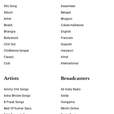
90s Song
Assamese
Album
Bengali
Artist
Bhojpuri
Bhakti
Créole Haïtienne
Bhangra
English
Bollywood
Francais
Chill Out
Gujarati
Chrétienne Gospel
Haryanvi
Classic
Hindi
Club
International
Artists
Broadcasters
Ammy Virk Songs
All India Radio
Asha Bhosle Songs
Goldy
B Praak Songs
Hungama
Best Of Kumar Sanu
Mirchi Online