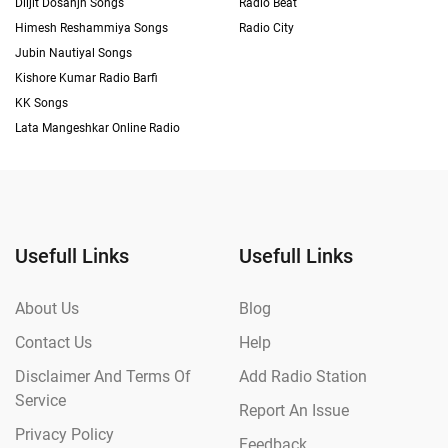
Diljit Dosanjh Songs
Radio Beat
Himesh Reshammiya Songs
Radio City
Jubin Nautiyal Songs
Kishore Kumar Radio Barfi
KK Songs
Lata Mangeshkar Online Radio
Usefull Links
Usefull Links
About Us
Blog
Contact Us
Help
Disclaimer And Terms Of
Add Radio Station
Service
Report An Issue
Privacy Policy
Feedback