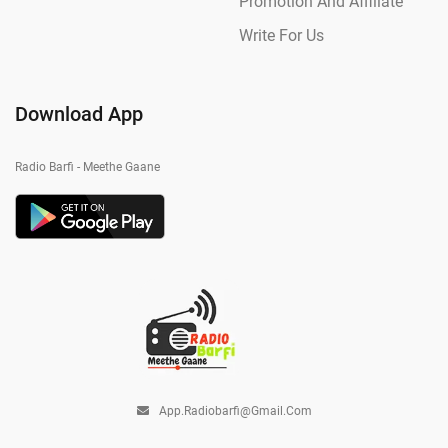
Promotion And Affiliate
Write For Us
Download App
Radio Barfi - Meethe Gaane
App.radiobarfi@gmail.com