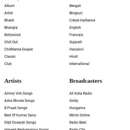
Album
Bengali
Artist
Bhojpuri
Bhakti
Créole Haïtienne
Bhangra
English
Bollywood
Francais
Chill Out
Gujarati
Chrétienne Gospel
Haryanvi
Classic
Hindi
Club
International
Artists
Broadcasters
Ammy Virk Songs
All India Radio
Asha Bhosle Songs
Goldy
B Praak Songs
Hungama
Best Of Kumar Sanu
Mirchi Online
Diljit Dosanjh Songs
Radio Beat
Himesh Reshammiya Songs
Radio City