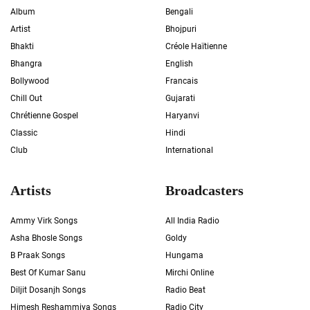
Album
Bengali
Artist
Bhojpuri
Bhakti
Créole Haïtienne
Bhangra
English
Bollywood
Francais
Chill Out
Gujarati
Chrétienne Gospel
Haryanvi
Classic
Hindi
Club
International
Artists
Broadcasters
Ammy Virk Songs
All India Radio
Asha Bhosle Songs
Goldy
B Praak Songs
Hungama
Best Of Kumar Sanu
Mirchi Online
Diljit Dosanjh Songs
Radio Beat
Himesh Reshammiya Songs
Radio City