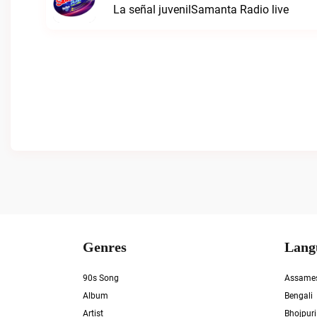
La señal juvenilSamanta Radio live
Genres
Lang
90s Song
Assame
Album
Bengali
Artist
Bhojpuri