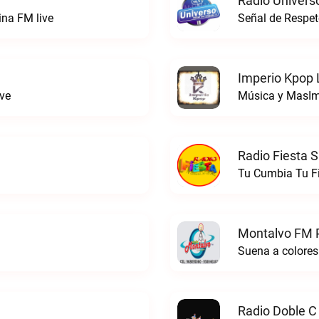
Radio Univers
ina FM live
Señal de Respet
Imperio Kpop 
ve
Música y MasIm
Radio Fiesta S
Tu Cumbia Tu Fi
Montalvo FM P
Suena a colores
Radio Doble C