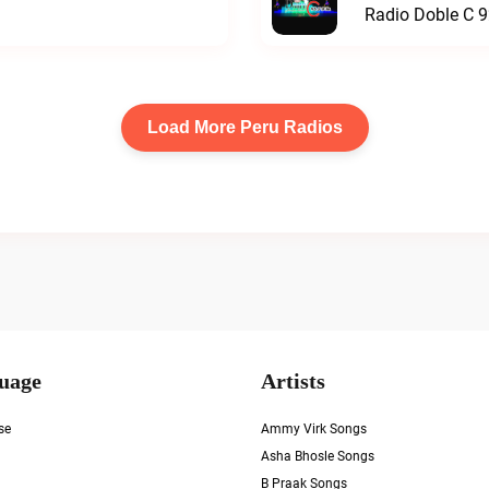
Radio Doble C 9
Load More Peru Radios
uage
Artists
se
Ammy Virk Songs
Asha Bhosle Songs
B Praak Songs