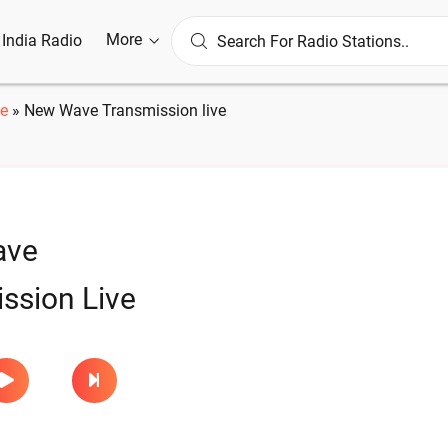
More
l India Radio
e
»
New Wave Transmission live
ave
ssion Live