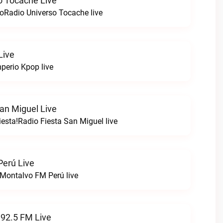
o Tocache Live
oRadio Universo Tocache live
Live
perio Kpop live
an Miguel Live
esta!Radio Fiesta San Miguel live
erú Live
Montalvo FM Perú live
 92.5 FM Live