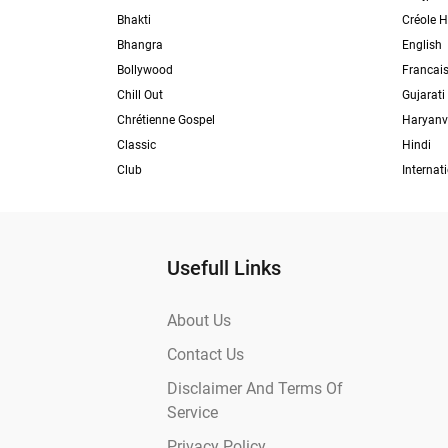
Bhakti
Créole H
Bhangra
English
Bollywood
Francai
Chill Out
Gujarati
Chrétienne Gospel
Haryanv
Classic
Hindi
Club
Internat
Usefull Links
About Us
Contact Us
Disclaimer And Terms Of
Service
Privacy Policy