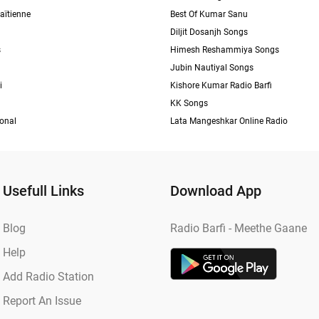
aïtienne
Best Of Kumar Sanu
Diljit Dosanjh Songs
s
Himesh Reshammiya Songs
Jubin Nautiyal Songs
i
Kishore Kumar Radio Barfi
KK Songs
ional
Lata Mangeshkar Online Radio
Usefull Links
Download App
Blog
Radio Barfi - Meethe Gaane
Help
Add Radio Station
Report An Issue