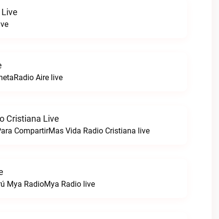
 Live
ive
e
netaRadio Aire live
 Cristiana Live
ara CompartirMas Vida Radio Cristiana live
e
rú Mya RadioMya Radio live