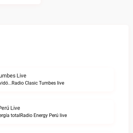
Tumbes Live
vidó...Radio Clasic Tumbes live
Perú Live
rgía totalRadio Energy Perú live