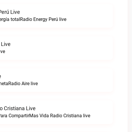
Perú Live
rgía totalRadio Energy Perú live
 Live
ive
e
netaRadio Aire live
 Cristiana Live
ara CompartirMas Vida Radio Cristiana live