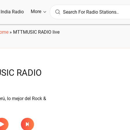
More
l India Radio
ome
»
MTTMUSIC RADIO live
SIC RADIO
ú, lo mejor del Rock &