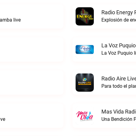
Radio Energy 
amba live
Explosión de ene
La Voz Puquio
La Voz Puquio l
Radio Aire Liv
Para todo el pla
Mas Vida Radio
ive
Una Bendición P