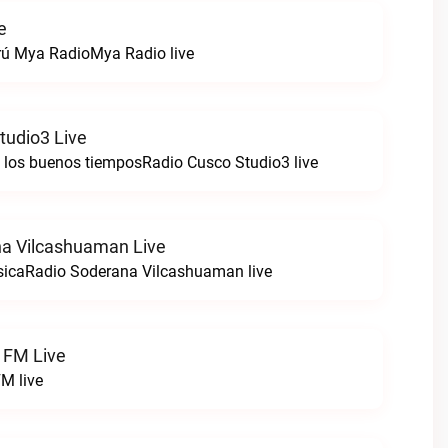
e
rú Mya RadioMya Radio live
tudio3 Live
e los buenos tiemposRadio Cusco Studio3 live
a Vilcashuaman Live
sicaRadio Soderana Vilcashuaman live
 FM Live
M live