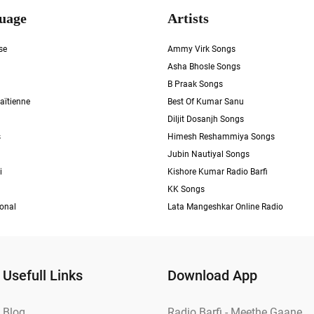
uage
Artists
se
Ammy Virk Songs
Asha Bhosle Songs
B Praak Songs
aïtienne
Best Of Kumar Sanu
Diljit Dosanjh Songs
s
Himesh Reshammiya Songs
Jubin Nautiyal Songs
i
Kishore Kumar Radio Barfi
KK Songs
ional
Lata Mangeshkar Online Radio
Usefull Links
Download App
Blog
Radio Barfi - Meethe Gaane