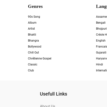
Genres
Lang
90s Song
Assame
Album
Bengali
Artist
Bhojpuri
Bhakti
Créole H
Bhangra
English
Bollywood
Francai
Chill Out
Gujarati
Chrétienne Gospel
Haryanv
Classic
Hindi
Club
Internat
Usefull Links
About Us